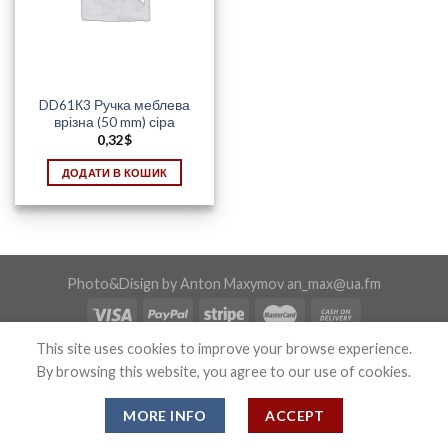
DD61К3 Ручка меблева
врізна (50 mm) сіра
0,32
$
ДОДАТИ В КОШИК
Photo&Disign by Anton Maxymov an_max@ua.fm
This site uses cookies to improve your browse experience.
Copyright 2026 ©
Confix
By browsing this website, you agree to our use of cookies.
MORE INFO
ACCEPT