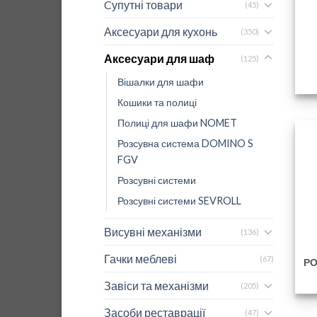
Cупутні товари
(45)
Аксесуари для кухонь
(350)
Аксесуари для шаф
(125)
Вішалки для шафи
Кошики та полиці
Полиці для шафи NOMET
Розсувна система DOMINO S
FGV
Розсувні системи
Розсувні системи SEVROLL
Висувні механізми
(136)
Гачки меблеві
(67)
Р
Завіси та механізми
(205)
Засоби реставрації
(47)