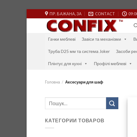
Skip
ПР. БАЖАНА, 3А
CONTACT
09:0
to
content
Гачки меблеві
Завіси та механізми
В
Труба D25 мм та система Joker
Засоби ре
Плінтус для кухні
Профілі меблеві
Головна
/
Аксесуари для шаф
Шукати:
КАТЕГОРИИ ТОВАРОВ