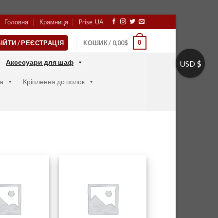
Головна
Крамниця
Prise_UA
0
ІЙТИ / РЕЄСТРАЦІЯ
КОШИК /
0,00
$
Аксесуари для шаф
USD $
а
Кріплення до полок