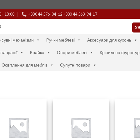
0 - 18:00
+380 44 576-04-12 +380 44 563-94-17
УВ
исувні механізми
Ручки меблеві
Аксесуари для кухонь
ставрації
Крайка
Опори меблеві
Кріпильна фурнітур
Освітлення для меблів
Cупутні товари