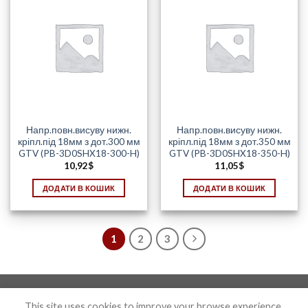
Напр.повн.висуву нижн.
Напр.повн.висуву нижн.
кріпл.під 18мм з дот.300 мм
кріпл.під 18мм з дот.350 мм
GTV (PB-3D0SHX18-300-H)
GTV (PB-3D0SHX18-350-H)
10,92
$
11,05
$
ДОДАТИ В КОШИК
ДОДАТИ В КОШИК
1
2
3
Photo&Disign by Anton Maxymov an_max@ua.fm
This site uses cookies to improve your browse experience.