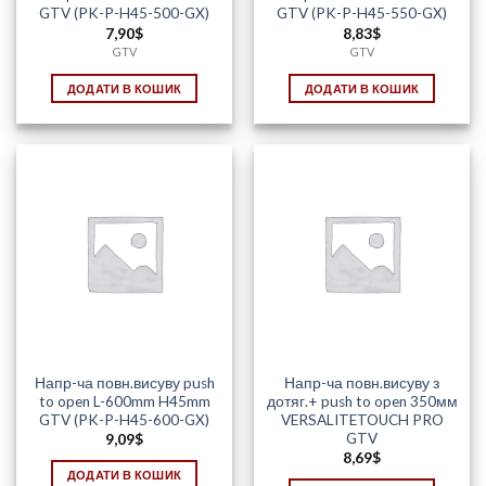
GTV (PK-P-H45-500-GX)
GTV (PK-P-H45-550-GX)
7,90
$
8,83
$
GTV
GTV
ДОДАТИ В КОШИК
ДОДАТИ В КОШИК
Напр-ча повн.висуву push
Напр-ча повн.висуву з
to open L-600mm H45mm
дотяг.+ push to open 350мм
GTV (PK-P-H45-600-GX)
VERSALITETOUCH PRO
GTV
9,09
$
8,69
$
ДОДАТИ В КОШИК