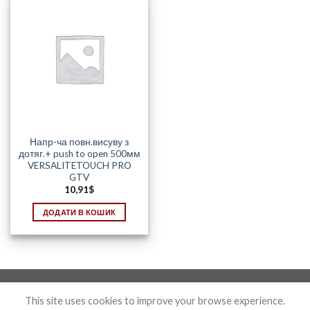
Напр-ча повн.висуву з
дотяг.+ push to open 500мм
VERSALITETOUCH PRO
GTV
10,91
$
ДОДАТИ В КОШИК
Photo&Disign by Anton Maxymov an_max@ua.fm
This site uses cookies to improve your browse experience.