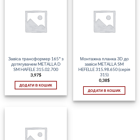
Завіса трансформер 165* з
Монтажна планка 3D до
дотягувачем METALLA D
завіси METALLA SM
SM HAFELE 315.02.700
HEFELLE 315.98.650 (серія
315)
3,97
$
0,38
$
ДОДАТИ В КОШИК
ДОДАТИ В КОШИК