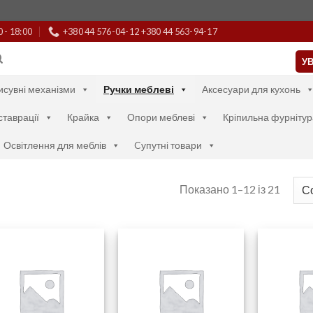
0 - 18:00
+380 44 576-04-12 +380 44 563-94-17
УВ
исувні механізми
Ручки меблеві
Аксесуари для кухонь
ставрації
Крайка
Опори меблеві
Кріпильна фурнітур
Освітлення для меблів
Cупутні товари
Показано 1–12 із 21