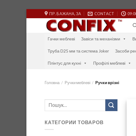
Skip
ПР. БАЖАНА, 3А
CONTACT
09:0
to
content
Гачки меблеві
Завіси та механізми
В
Труба D25 мм та система Joker
Засоби ре
Плінтус для кухні
Профілі меблеві
Головна
/
Ручки меблеві
/
Ручки врізні
Шукати:
КАТЕГОРИИ ТОВАРОВ