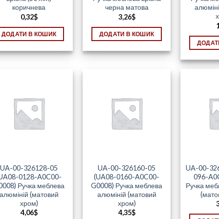
коричнева
черна матова
алюмін
х
0,32
$
3,26
$
ДОДАТИ В КОШИК
ДОДАТИ В КОШИК
ДОДАТ
UA-00-326128-05
UA-00-326160-05
UA-00-326
UA08-0128-A0C00-
(UA08-0160-A0C00-
096-A0
0008) Ручка меблева
G0008) Ручка меблева
Ручка меб
алюміній (матовий
алюміній (матовий
(мато
хром)
хром)
4,06
$
4,35
$