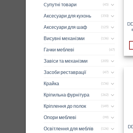
Cупутні товари
(45)
Аксесуари для кухонь
(350)
DD
Аксесуари для шаф
(125)
Висувні механізми
(136)
Гачки меблеві
(67)
Завіси та механізми
(205)
Засоби реставрації
(47)
Крайка
(156)
Кріпильна фурнітура
(262)
Кріплення до полок
(149)
Опори меблеві
(99)
DD
Освітлення для меблів
(126)