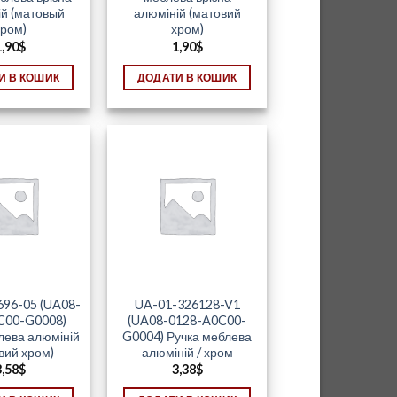
ій (матовый
алюміній (матовий
ром)
хром)
1,90
$
1,90
$
И В КОШИК
ДОДАТИ В КОШИК
96-05 (UA08-
UA-01-326128-V1
C00-G0008)
(UA08-0128-A0C00-
лева алюміній
G0004) Ручка меблева
вий хром)
алюміній / хром
3,58
$
3,38
$