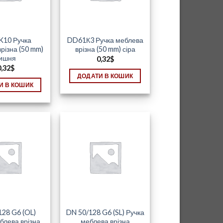
10 Ручка
DD61К3 Ручка меблева
різна (50 mm)
врізна (50 mm) сіра
ишня
0,32
$
0,32
$
ДОДАТИ В КОШИК
И В КОШИК
128 G6 (OL)
DN 50/128 G6 (SL) Ручка
блева врізна
меблева врізна