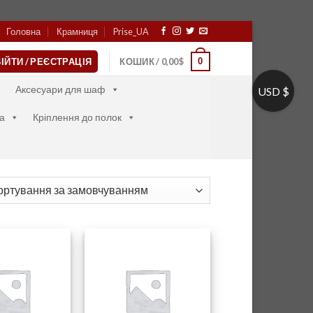
Головна
Крамниця
Prise_UA
0
ІЙТИ / РЕЄСТРАЦІЯ
КОШИК /
0,00
$
Аксесуари для шаф
USD $
а
Кріплення до полок