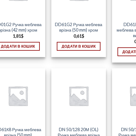
01G2 Ручка меблева
DD61G2 Ручка меблева
DD61K
врізна (42 mm) хром
врізна (50 mm) хром
меблева в
в
1,81
$
0,61
$
ДОДАТИ В КОШИК
ДОДАТИ В КОШИК
ДОДАТ
61К8 Ручка меблева
DN 50/128 20М (OL)
DN 50/
врізна (50 mm)
Ручка меблева врізна
Ручка ме