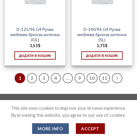
D-125/96 G4 Ручка
D-140/96 G4 Ручка
меблева бронза антична
меблева бронза антична
(OL)
(SL)
1,51
$
1,71
$
ДОДАТИ В КОШИК
ДОДАТИ В КОШИК
1
2
3
4
…
9
10
11
Photo&Disign by Anton Maxymov an_max@ua.fm
This site uses cookies to improve your browse experience.
By browsing this website, you agree to our use of cookies.
Copyright 2026 ©
Confix
MORE INFO
ACCEPT