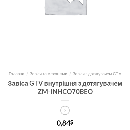
Головна
/
Завіси та механізми
/
Завіси з дотягувачем GTV
Завіса GTV внутрішня з дотягувачем
ZM-INHCO70BEO
0,84
$