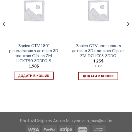
Завіса GTV 180*
Завіса GTV напівнакл. з
рівнолежача з дотяг.та 3D
дотяг.та 3D планкою Clip-on
планкою Clip-on ZM-
ZM-DCHC08-3DBO
HCKT90-3DBEO-S
1,25
$
1,98
$
GTV
ДОДАТИ В КОШИК
ДОДАТИ В КОШИК
Photo&Disign by Anton Maxymov an_max@ua.fm