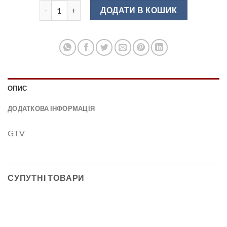
Завіса GTV внутрішня з дотягувачем ZM-INHCO70BE
ДОДАТИ В КОШИК
ОПИС
ДОДАТКОВА ІНФОРМАЦІЯ
GTV
СУПУТНІ ТОВАРИ