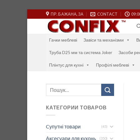
Skip
ПР. БАЖАНА, 3А
CONTACT
09:0
to
content
Гачки меблеві
Завіси та механізми
В
Труба D25 мм та система Joker
Засоби ре
Плінтус для кухні
Профілі меблеві
Шукати:
КАТЕГОРИИ ТОВАРОВ
Cупутні товари
(45)
Аксесуари для кухонь
(350)