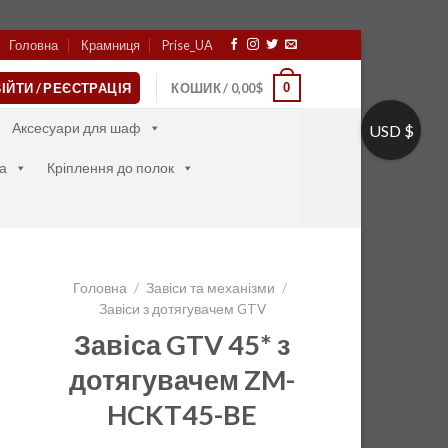
Головна
Крамниця
Prise_UA
0
ІЙТИ / РЕЄСТРАЦІЯ
КОШИК /
0,00
$
Аксесуари для шаф
USD $
а
Кріплення до полок
Головна
/
Завіси та механізми
/
Завіси з дотягувачем GTV
Завіса GTV 45* з
дотягувачем ZM-
HCKT45-BE