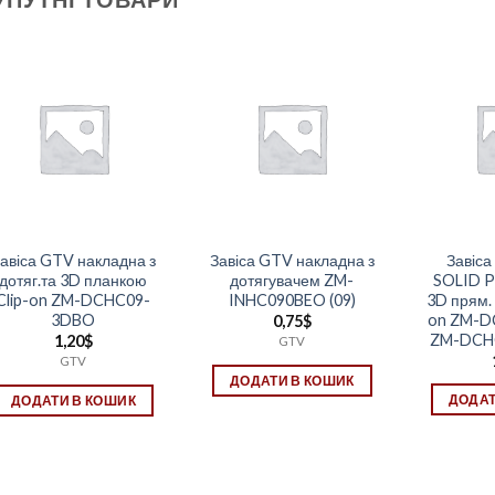
авіса GTV накладна з
Завіса GTV накладна з
Завіса
дотяг.та 3D планкою
дотягувачем ZM-
SOLID P
Clip-on ZM-DCHC09-
INHC090BEO (09)
3D прям.
3DBO
on ZM-
0,75
$
ZM-DCH
1,20
$
GTV
GTV
ДОДАТИ В КОШИК
ДОДАТ
ДОДАТИ В КОШИК