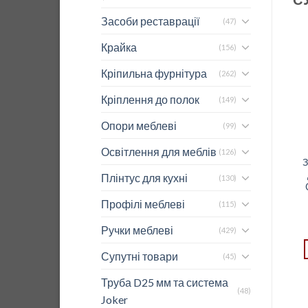
Засоби реставрації
(47)
Крайка
(156)
Кріпильна фурнітура
(262)
Кріплення до полок
(149)
Опори меблеві
(99)
Освітлення для меблів
(126)
Завіса GTV 45* з
Завіса LinkenSystem A
З
дотяг.та 3D планкою
Soft close E.Motion
Плінтус для кухні
(130)
Clip-on ZM-HCKT165-
PLUS (св. Хід)
3DBEO
Профілі меблеві
(115)
2,02
$
ЧИТАТИ ДАЛІ
Ручки меблеві
(429)
ДОДАТИ В КОШИК
Супутні товари
(45)
Труба D25 мм та система
(48)
Joker