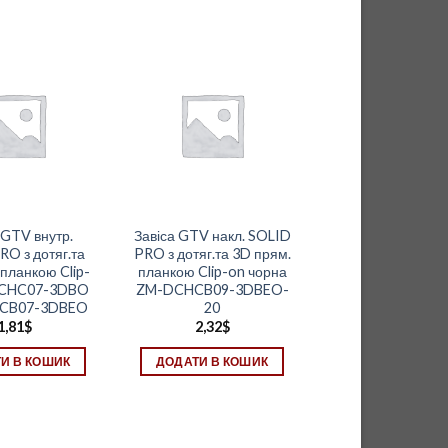
 GTV внутр.
Завіса GTV накл. SOLID
RO з дотяг.та
PRO з дотяг.та 3D прям.
 планкою Clip-
планкою Clip-on чорна
DCHC07-3DBO
ZM-DCHCB09-3DBEO-
CB07-3DBEO
20
1,81
$
2,32
$
И В КОШИК
ДОДАТИ В КОШИК