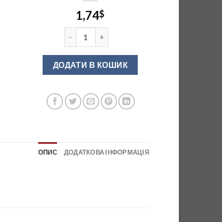
1,74
$
Завіса GTV 45* з дотягувачем ZM-HCKT45-BE 
ДОДАТИ В КОШИК
ОПИС
ДОДАТКОВА ІНФОРМАЦІЯ