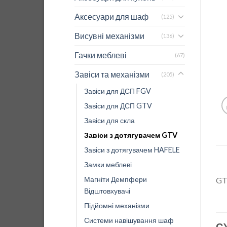
Аксесуари для шаф
(125)
Висувні механізми
(136)
Гачки меблеві
(67)
Завіси та механізми
(205)
Завіси для ДСП FGV
Завіси для ДСП GTV
Завіси для скла
Завіси з дотягувачем GTV
Завіси з дотягувачем HAFELE
Замки меблеві
Магніти Демпфери
G
Відштовхувачі
Підйомні механізми
Системи навішування шаф
С