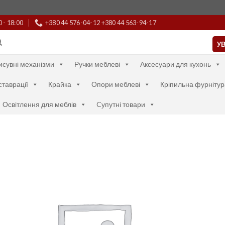
0 - 18:00
+380 44 576-04-12 +380 44 563-94-17
УВ
исувні механізми
Ручки меблеві
Аксесуари для кухонь
ставрації
Крайка
Опори меблеві
Кріпильна фурнітур
Освітлення для меблів
Cупутні товари