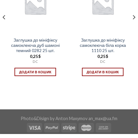
Заглушка до мініфіксу
Заглушка до мініфіксу
самоклеюча дуб шамоні
самоклеюча біла корка
темний 0282 25 шт.
1110 25 шт.
0,25
$
0,25
$
DC
DC
ДОДАТИ В КОШИК
ДОДАТИ В КОШИК
Photo&Disign by Anton Maxymov an_max@ua.fm