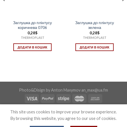
Заглушка до плінтусу
Заглушка до плінтусу
коричнева 0706
зелена
0,28
$
0,28
$
THERMOPLAST
THERMOPLAST
ДОДАТИ В КОШИК
ДОДАТИ В КОШИК
Photo&Disign by Anton Maxymov an_max@ua.fm
Copyright 2026 ©
Confix
This site uses cookies to improve your browse experience.
By browsing this website, you agree to our use of cookies.