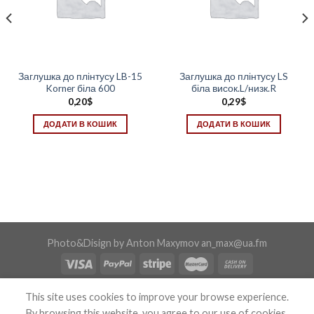
Заглушка до плінтусу LB-15
Заглушка до плінтусу LS
Korner біла 600
біла висок.L/низк.R
0,20
$
0,29
$
ДОДАТИ В КОШИК
ДОДАТИ В КОШИК
Photo&Disign by Anton Maxymov an_max@ua.fm
Copyright 2026 ©
Confix
This site uses cookies to improve your browse experience.
By browsing this website, you agree to our use of cookies.