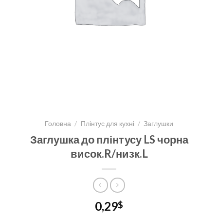
Головна
/
Плінтус для кухні
/
Заглушки
Заглушка до плінтусу LS чорна
висок.R/низк.L
0,29
$