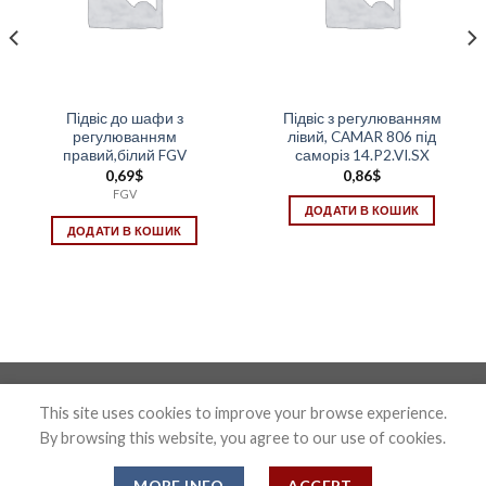
Підвіс до шафи з
Підвіс з регулюванням
регулюванням
лівий, CAMAR 806 під
правий,білий FGV
саморіз 14.P2.VI.SX
0,69
$
0,86
$
FGV
ДОДАТИ В КОШИК
ДОДАТИ В КОШИК
Photo&Disign by Anton Maxymov an_max@ua.fm
This site uses cookies to improve your browse experience.
By browsing this website, you agree to our use of cookies.
Copyright 2026 ©
Confix
MORE INFO
ACCEPT