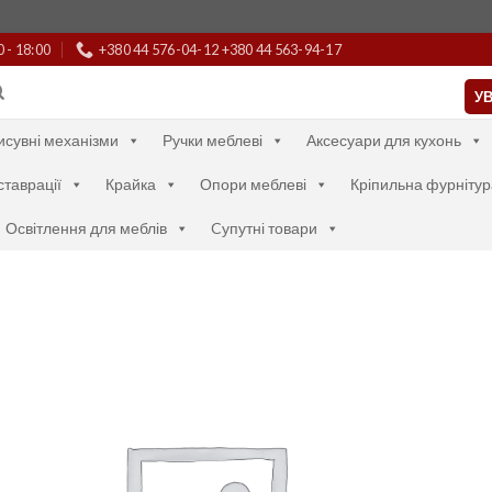
0 - 18:00
+380 44 576-04-12 +380 44 563-94-17
УВ
исувні механізми
Ручки меблеві
Аксесуари для кухонь
ставрації
Крайка
Опори меблеві
Кріпильна фурнітур
Освітлення для меблів
Cупутні товари