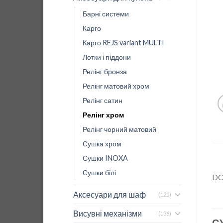
Барні системи
Карго
Карго REJS variant MULTI
Лотки і піддони
Релінг бронза
Релінг матовий хром
Релінг сатин
Релінг хром
Релінг чорний матовий
Сушка хром
Сушки INOXA
Сушки білі
D
Аксесуари для шаф
(125)
Висувні механізми
(136)
С