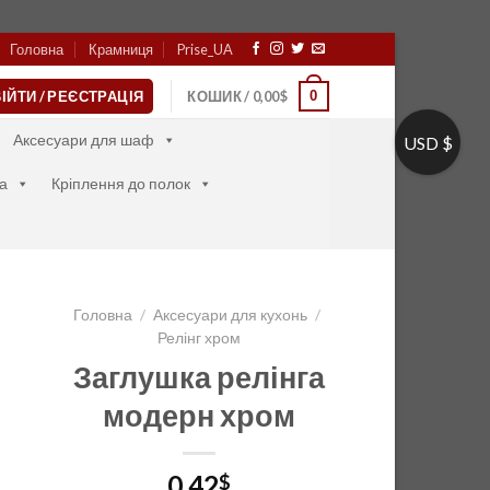
Головна
Крамниця
Prise_UA
0
ІЙТИ / РЕЄСТРАЦІЯ
КОШИК /
0,00
$
Аксесуари для шаф
USD $
а
Кріплення до полок
Головна
/
Аксесуари для кухонь
/
Релінг хром
Заглушка релінга
модерн хром
0,42
$