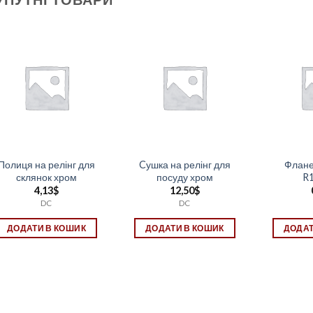
Полиця на релінг для
Cушка на релінг для
Флане
склянок хром
посуду хром
R
4,13
$
12,50
$
DC
DC
ДОДАТИ В КОШИК
ДОДАТИ В КОШИК
ДОДАТ