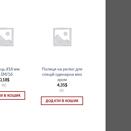
ць d16 мм.
Полиця на релінг для
11M/16
спецій одинарна міні
хром
0,18
$
4,35
$
DC
DC
И В КОШИК
ДОДАТИ В КОШИК