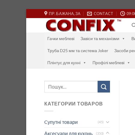
Skip
ПР. БАЖАНА, 3А
CONTACT
09:0
to
content
Гачки меблеві
Завіси та механізми
В
Труба D25 мм та система Joker
Засоби ре
Плінтус для кухні
Профілі меблеві
Шукати:
КАТЕГОРИИ ТОВАРОВ
Cупутні товари
(45)
Аксесуари для кухонь
(350)