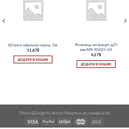
Фланець антрацит д25
Штанга овальна чорна, 3м.
мм.MR-RS025-60
11,67
$
0,27
$
ДОДАТИ В КОШИК
ДОДАТИ В КОШИК
Photo&Disign by Anton Maxymov an_max@ua.fm