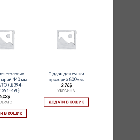
для столових
Піддон для сушки
 сірий 440 мм
прозорий 800мм.
TO (Ш394-
2,76
$
Г391-490)
УКРАИНА
6,03
$
OLPATO
ДОДАТИ В КОШИК
И В КОШИК