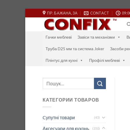
Skip
ПР. БАЖАНА, 3А
CONTACT
09:0
to
content
Гачки меблеві
Завіси та механізми
В
Труба D25 мм та система Joker
Засоби ре
Плінтус для кухні
Профілі меблеві
Шукати:
КАТЕГОРИИ ТОВАРОВ
Cупутні товари
(45)
Аксесуари для кухонь
(350)