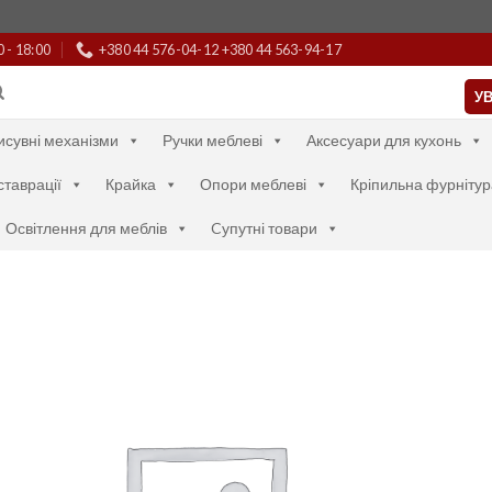
0 - 18:00
+380 44 576-04-12 +380 44 563-94-17
УВ
исувні механізми
Ручки меблеві
Аксесуари для кухонь
ставрації
Крайка
Опори меблеві
Кріпильна фурнітур
Освітлення для меблів
Cупутні товари