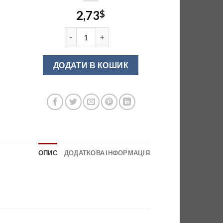
2,73
$
З'єднувач для лотків білий (556.46.790) кільк
ДОДАТИ В КОШИК
ОПИС
ДОДАТКОВА ІНФОРМАЦІЯ