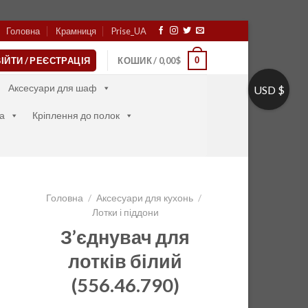
Головна
Крамниця
Prise_UA
0
ІЙТИ / РЕЄСТРАЦІЯ
КОШИК /
0,00
$
Аксесуари для шаф
USD $
а
Кріплення до полок
Головна
/
Аксесуари для кухонь
/
Лотки і піддони
З’єднувач для
лотків білий
(556.46.790)