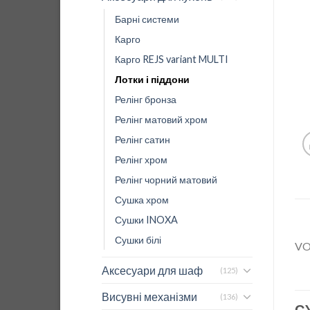
Барні системи
Карго
Карго REJS variant MULTI
Лотки і піддони
Релінг бронза
Релінг матовий хром
Релінг сатин
Релінг хром
Релінг чорний матовий
Сушка хром
Сушки INOXA
Сушки білі
VO
Аксесуари для шаф
(125)
Висувні механізми
(136)
С