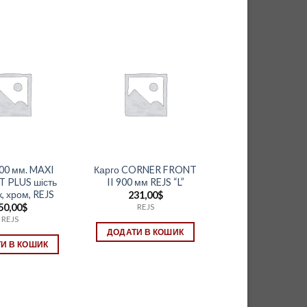
00 мм. MAXI
Карго CORNER FRONT
 PLUS шість
II 900 мм REJS “L”
, хром, REJS
231,00
$
50,00
$
REJS
REJS
ДОДАТИ В КОШИК
И В КОШИК