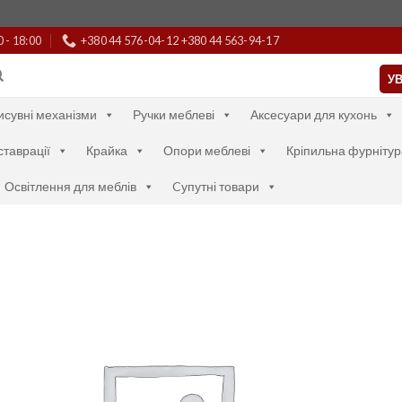
0 - 18:00
+380 44 576-04-12 +380 44 563-94-17
УВ
исувні механізми
Ручки меблеві
Аксесуари для кухонь
ставрації
Крайка
Опори меблеві
Кріпильна фурнітур
Освітлення для меблів
Cупутні товари