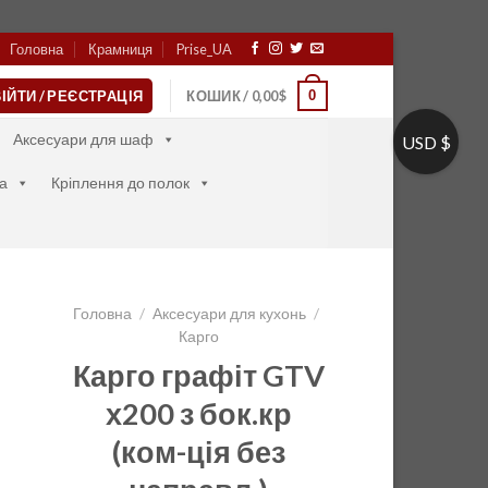
Головна
Крамниця
Prise_UA
0
ІЙТИ / РЕЄСТРАЦІЯ
КОШИК /
0,00
$
Аксесуари для шаф
USD $
а
Кріплення до полок
Головна
/
Аксесуари для кухонь
/
Карго
Карго графіт GTV
х200 з бок.кр
(ком-ція без