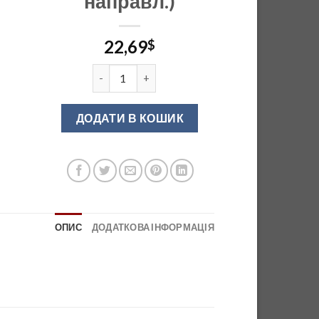
направл.)
22,69
$
Карго графіт GTV х200 з бок.кр (ком-ція без н
ДОДАТИ В КОШИК
ОПИС
ДОДАТКОВА ІНФОРМАЦІЯ