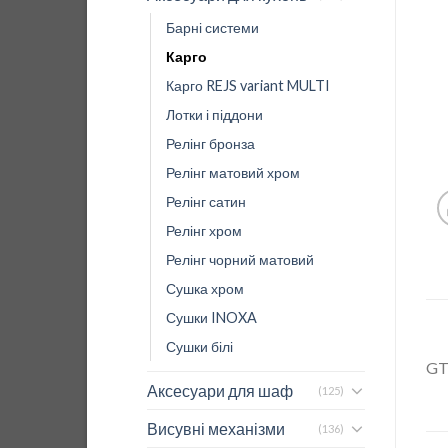
Барні системи
Карго
Карго REJS variant MULTI
Лотки і піддони
Релінг бронза
Релінг матовий хром
Релінг сатин
Релінг хром
Релінг чорний матовий
Сушка хром
Сушки INOXA
Сушки білі
G
Аксесуари для шаф
(125)
Висувні механізми
(136)