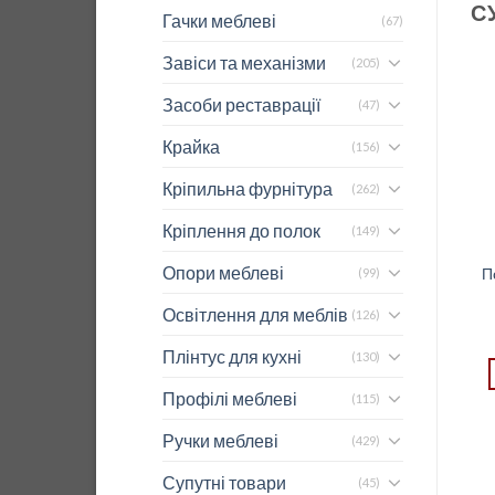
С
Гачки меблеві
(67)
Завіси та механізми
(205)
Засоби реставрації
(47)
Крайка
(156)
Кріпильна фурнітура
(262)
Кріплення до полок
(149)
Опори меблеві
Карго графіт GTV х300
Карго CORNER FRONT
П
(99)
з бок.кр (ком-ція без
II 900 мм REJS “R”
Освітлення для меблів
направл.)
231,00
$
(126)
25,69
$
REJS
Плінтус для кухні
GTV
(130)
ДОДАТИ В КОШИК
ДОДАТИ В КОШИК
Профілі меблеві
(115)
Ручки меблеві
(429)
Супутні товари
(45)