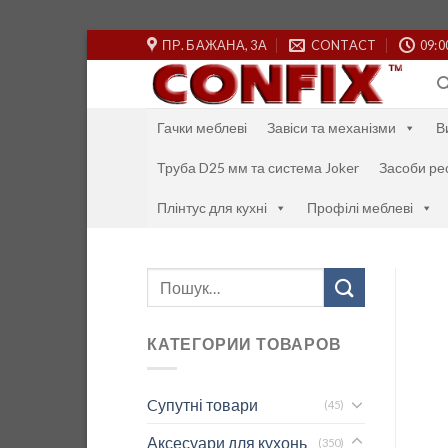
Skip
ПР. БАЖАНА, 3А
CONTACT
09:0
to
content
Гачки меблеві
Завіси та механізми
В
Труба D25 мм та система Joker
Засоби ре
Плінтус для кухні
Профілі меблеві
Шукати:
КАТЕГОРИИ ТОВАРОВ
Cупутні товари
(45)
Аксесуари для кухонь
(350)