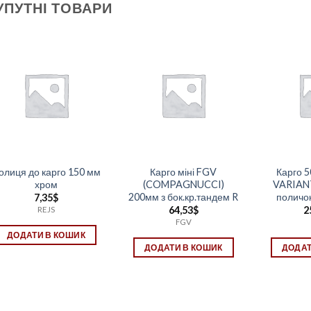
УПУТНІ ТОВАРИ
олиця до карго 150 мм
Карго міні FGV
Карго 5
хром
(COMPAGNUCCI)
VARIANT
200мм з бок.кр.тандем R
поличок
7,35
$
64,53
$
2
REJS
FGV
ДОДАТИ В КОШИК
ДОДАТИ В КОШИК
ДОДАТ