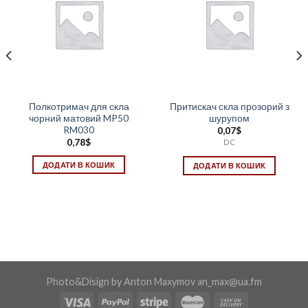
Полкотримач для скла
Притискач скла прозорий з
чорний матовий MP50
шурупом
RM030
0,07
$
0,78
$
DC
ДОДАТИ В КОШИК
ДОДАТИ В КОШИК
Photo&Disign by Anton Maxymov an_max@ua.fm