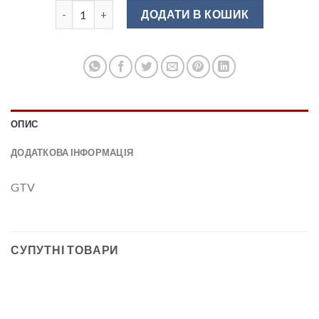
Консоль метал. 222*222 увігнута хром WB-073025-01
ДОДАТИ В КОШИК
ОПИС
ДОДАТКОВА ІНФОРМАЦІЯ
GTV
СУПУТНІ ТОВАРИ