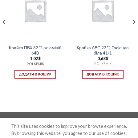
Крайка ПВХ 32*2 алюміній
Крайка АВС 22*2 Гасієнда
64B
біла 41/1
1,02
$
0,68
$
POLKEMIK
POLKEMIK
ДОДАТИ В КОШИК
ДОДАТИ В КОШИК
Photo&Disign by Anton Maxymov an_max@ua.fm
This site uses cookies to improve your browse experience.
By browsing this website, you agree to our use of cookies.