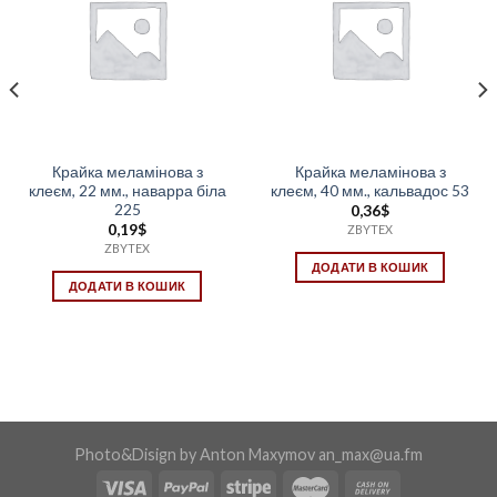
Крайка меламінова з
Крайка меламінова з
клеєм, 22 мм., наварра біла
клеєм, 40 мм., кальвадос 53
225
0,36
$
0,19
$
ZBYTEX
ZBYTEX
ДОДАТИ В КОШИК
ДОДАТИ В КОШИК
Photo&Disign by Anton Maxymov an_max@ua.fm