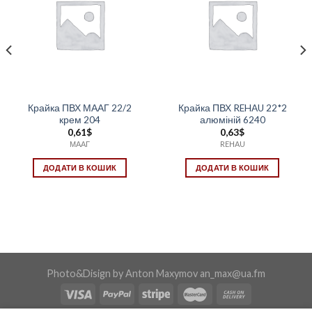
Крайка ПВХ МААГ 22/2
Крайка ПВХ REHAU 22*2
крем 204
алюміній 6240
0,61
$
0,63
$
МААГ
REHAU
ДОДАТИ В КОШИК
ДОДАТИ В КОШИК
Photo&Disign by Anton Maxymov an_max@ua.fm