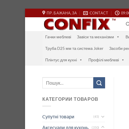
Skip
ПР. БАЖАНА, 3А
CONTACT
09:0
to
content
Гачки меблеві
Завіси та механізми
В
Труба D25 мм та система Joker
Засоби ре
Плінтус для кухні
Профілі меблеві
Шукати:
КАТЕГОРИИ ТОВАРОВ
Cупутні товари
(45)
Аксесуари для кухонь
(350)