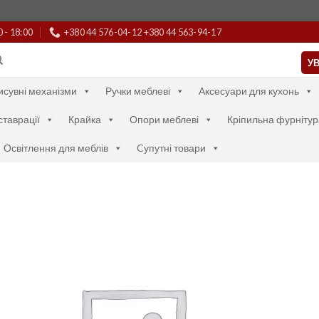
0 - 18:00
+380 44 576-04-12 +380 44 563-94-17
УВ
исувні механізми
Ручки меблеві
Аксесуари для кухонь
ставрації
Крайка
Опори меблеві
Кріпильна фурнітур
Освітлення для меблів
Cупутні товари