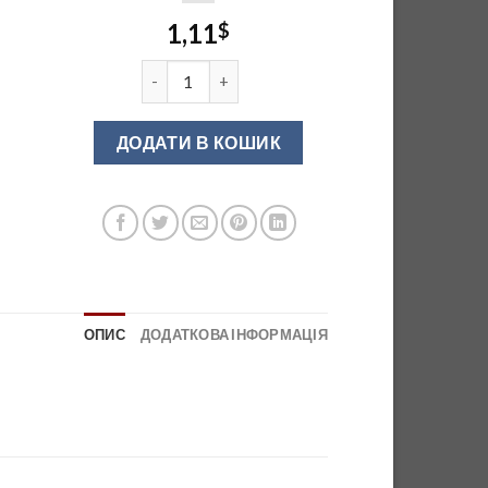
1,11
$
Кріплення релінга ретро сатин А RP01 06 кіль
ДОДАТИ В КОШИК
ОПИС
ДОДАТКОВА ІНФОРМАЦІЯ