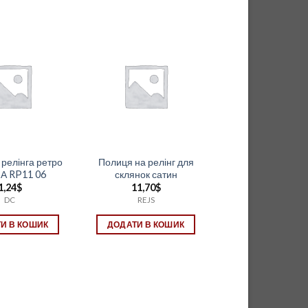
 релінга ретро
Полиця на релінг для
 А RP11 06
склянок сатин
1,24
$
11,70
$
DC
REJS
И В КОШИК
ДОДАТИ В КОШИК