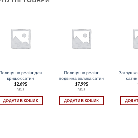
Полиця на релінг для
Полиця на релінг
Заглушка
кришок сатин
подвійна велика сатин
сатин
12,69
$
17,99
$
REJS
REJS
ДОДАТИ В КОШИК
ДОДАТИ В КОШИК
ДОДАТ