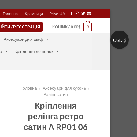
Головна
Крамниця
Prise_UA
0
ІЙТИ / РЕЄСТРАЦІЯ
КОШИК /
0,00
$
Аксесуари для шаф
USD $
а
Кріплення до полок
Головна
/
Аксесуари для кухонь
/
Релінг сатин
Кріплення
релінга ретро
сатин А RP01 06