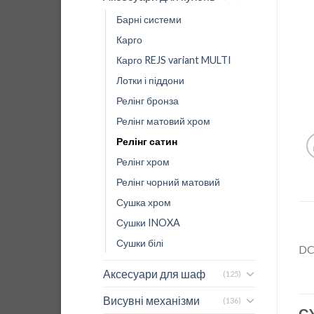
Барні системи
Карго
Карго REJS variant MULTI
Лотки і піддони
Релінг бронза
Релінг матовий хром
Релінг сатин
Релінг хром
Релінг чорний матовий
Сушка хром
Сушки INOXA
Сушки білі
D
Аксесуари для шаф
(125)
Висувні механізми
(136)
С