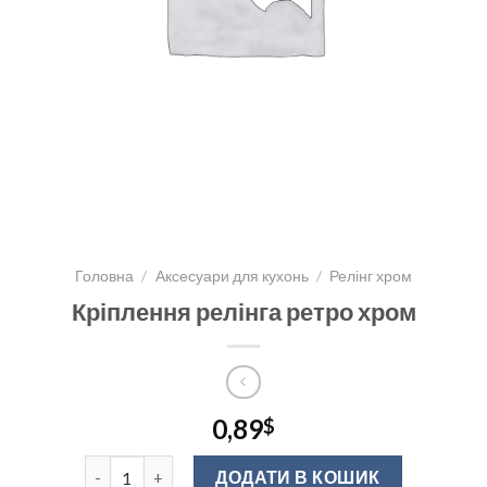
Головна
/
Аксесуари для кухонь
/
Релінг хром
Кріплення релінга ретро хром
0,89
$
Кріплення релінга ретро хром кількість
ДОДАТИ В КОШИК