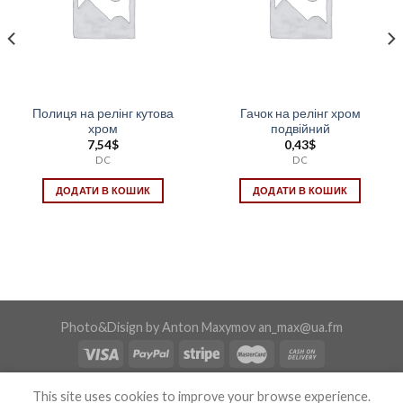
Полиця на релінг кутова
Гачок на релінг хром
хром
подвійний
7,54
$
0,43
$
DC
DC
ДОДАТИ В КОШИК
ДОДАТИ В КОШИК
Photo&Disign by Anton Maxymov an_max@ua.fm
Copyright 2026 ©
Confix
This site uses cookies to improve your browse experience.