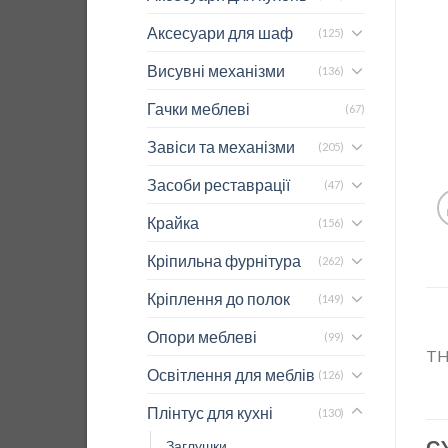
Аксесуари для шаф
(125)
Висувні механізми
(136)
Гачки меблеві
(67)
Завіси та механізми
(205)
Засоби реставрації
(47)
Крайка
(156)
Кріпильна фурнітура
(262)
Кріплення до полок
(149)
Опори меблеві
(99)
TH
Освітлення для меблів
(126)
Плінтус для кухні
(130)
С
Заглушки