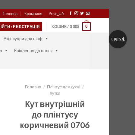
Головна
Крамниця
Prise_UA
0
ІЙТИ / РЕЄСТРАЦІЯ
КОШИК /
0,00
$
Аксесуари для шаф
USD $
а
Кріплення до полок
Головна
/
Плінтус для кухні
/
Кутки
Кут внутрішній
до плінтусу
коричневий 0706