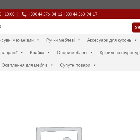
0 - 18:00
+380 44 576-04-12 +380 44 563-94-17
УВ
исувні механізми
Ручки меблеві
Аксесуари для кухонь
ставрації
Крайка
Опори меблеві
Кріпильна фурнітур
Освітлення для меблів
Cупутні товари