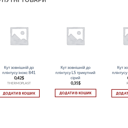
Кут зовнішній до
Кут зовнішній до
Кут з
плінтусу інокс 841
плінтусу LS трикутний
плінтус
сірий
0,42
$
0,35
$
THERMOPLAST
ДОДАТИ В КОШИК
ДОДАТИ В КОШИК
ДОДАТ