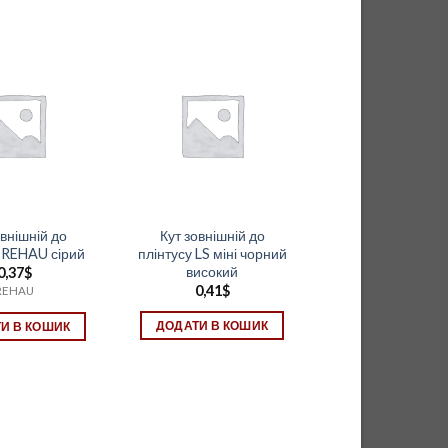
овнішній до
Кут зовнішній до
у REHAU сірий
плінтусу LS міні чорний
високий
0,37
$
0,41
$
REHAU
ДОДАТИ В КОШИК
И В КОШИК