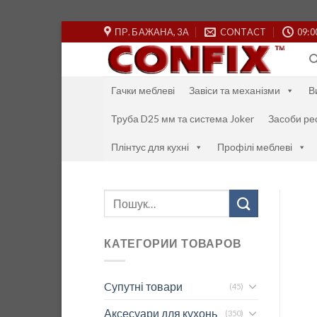
Skip
ПР. БАЖАНА, 3А
CONTACT
09:0
to
content
Гачки меблеві
Завіси та механізми
В
Труба D25 мм та система Joker
Засоби ре
Плінтус для кухні
Профілі меблеві
Шукати:
КАТЕГОРИИ ТОВАРОВ
Cупутні товари
(45)
Аксесуари для кухонь
(350)