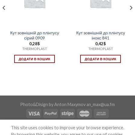
Кут зовнішній до плінтусу
Кут зовнішній до плінтусу
сірий 0909
інокс 841
0,28
$
0,42
$
THERMOPLAST
THERMOPLAST
ДОДАТИ В КОШИК
ДОДАТИ В КОШИК
Photo&Disign by Anton Maxymov an_max@ua.fm
Copyright 2026 ©
Confix
This site uses cookies to improve your browse experience.
By browsing this website, you agree to our use of cookies.