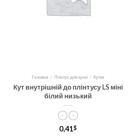
Головна
/
Плінтус для кухні
/
Кутки
Кут внутрішній до плінтусу LS міні
білий низький
0,41
$