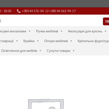
0 - 18:00
+380 44 576-04-12 +380 44 563-94-17
УВ
исувні механізми
Ручки меблеві
Аксесуари для кухонь
ставрації
Крайка
Опори меблеві
Кріпильна фурнітур
Освітлення для меблів
Cупутні товари