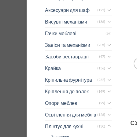
Аксесуари для шаф
(125)
Висувні механізми
(136)
Гачки меблеві
(67)
Завіси та механізми
(205)
Засоби реставрації
(47)
Крайка
(156)
Кріпильна фурнітура
(262)
Кріплення до полок
(149)
Опори меблеві
(99)
Освітлення для меблів
(126)
С
Плінтус для кухні
(130)
Заглушки