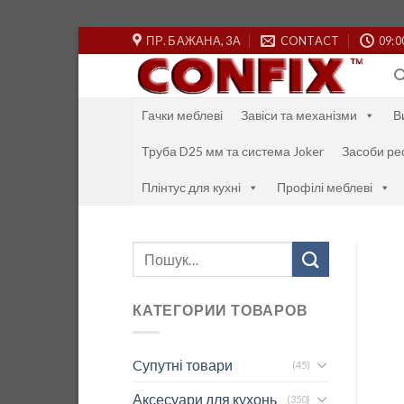
Skip
ПР. БАЖАНА, 3А
CONTACT
09:0
to
content
Гачки меблеві
Завіси та механізми
В
Труба D25 мм та система Joker
Засоби ре
Плінтус для кухні
Профілі меблеві
Шукати:
КАТЕГОРИИ ТОВАРОВ
Cупутні товари
(45)
Аксесуари для кухонь
(350)