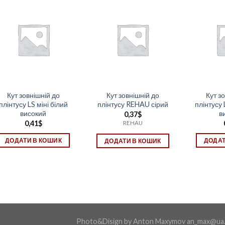
Кут зовнішній до
Кут зовнішній до
Кут з
плінтусу LS міні білий
плінтусу REHAU сірий
плінтусу 
високий
в
0,37
$
0,41
$
REHAU
ДОДАТИ В КОШИК
ДОДАТ
ДОДАТИ В КОШИК
Photo&Disign by Anton Maxymov an_max@ua