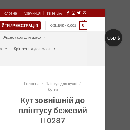
Головна
Крамниця
Prise_UA
0
ІЙТИ / РЕЄСТРАЦІЯ
КОШИК /
0,00
$
Аксесуари для шаф
USD $
а
Кріплення до полок
Головна
/
Плінтус для кухні
/
Кутки
Кут зовнішній до
плінтусу бежевий
II 0287