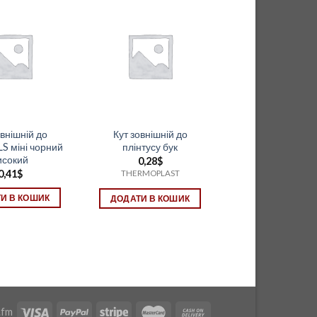
овнішній до
Кут зовнішній до
LS міні чорний
плінтусу бук
исокий
0,28
$
0,41
$
THERMOPLAST
И В КОШИК
ДОДАТИ В КОШИК
.fm