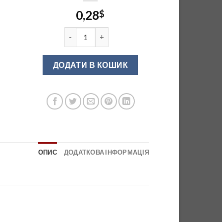
0,28
$
Кут зовнішній до плінтусу бежевий II 0287 кіл
ДОДАТИ В КОШИК
ОПИС
ДОДАТКОВА ІНФОРМАЦІЯ