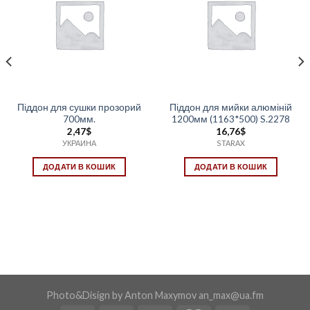
Піддон для сушки прозорий
Піддон для мийки алюміній
700мм.
1200мм (1163*500) S.2278
2,47
$
16,76
$
УКРАИНА
STARAX
ДОДАТИ В КОШИК
ДОДАТИ В КОШИК
Photo&Disign by Anton Maxymov an_max@ua.fm