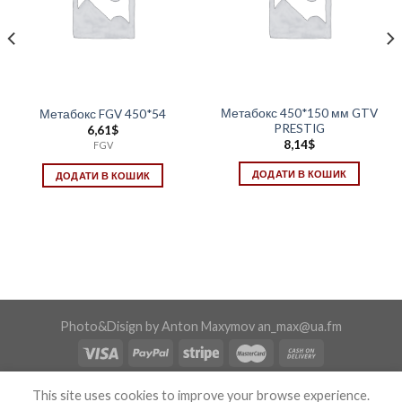
Метабокс 450*150 мм GTV
Метабокс FGV 450*54
PRESTIG
6,61
$
8,14
$
FGV
ДОДАТИ В КОШИК
ДОДАТИ В КОШИК
Photo&Disign by Anton Maxymov an_max@ua.fm
Copyright 2026 ©
Confix
This site uses cookies to improve your browse experience.