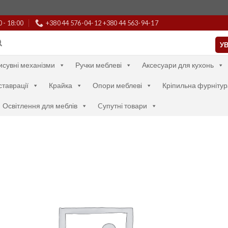
0 - 18:00
+380 44 576-04-12 +380 44 563-94-17
УВ
исувні механізми
Ручки меблеві
Аксесуари для кухонь
ставрації
Крайка
Опори меблеві
Кріпильна фурнітур
Освітлення для меблів
Cупутні товари