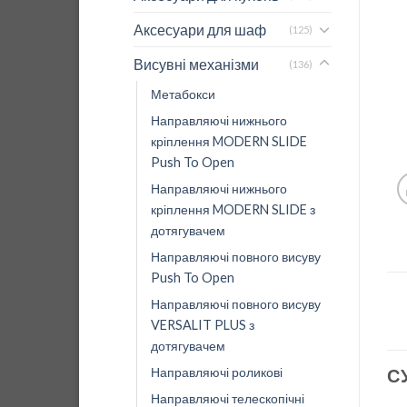
Аксесуари для шаф
(125)
Висувні механізми
(136)
Метабокси
Направляючі нижнього
кріплення MODERN SLIDE
Push To Open
Направляючі нижнього
кріплення MODERN SLIDE з
дотягувачем
Направляючі повного висуву
Push To Open
Направляючі повного висуву
VERSALIT PLUS з
дотягувачем
Направляючі роликові
С
Направляючі телескопічні