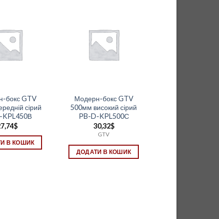
н-бокс GTV
Модерн-бокс GTV
редній сірий
500мм високий сірий
-KPL450В
PB-D-KPL500С
7,74
$
30,32
$
GTV
И В КОШИК
ДОДАТИ В КОШИК