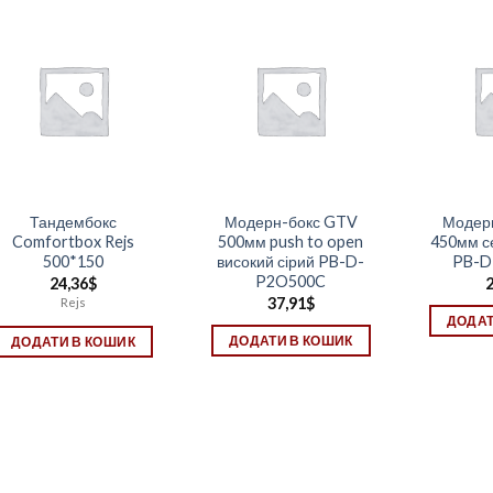
Тандембокс
Модерн-бокс GTV
Модер
Comfortbox Rejs
500мм push to open
450мм се
500*150
високий сірий PB-D-
PB-D
P2O500C
24,36
$
2
37,91
$
Rejs
ДОДАТ
ДОДАТИ В КОШИК
ДОДАТИ В КОШИК