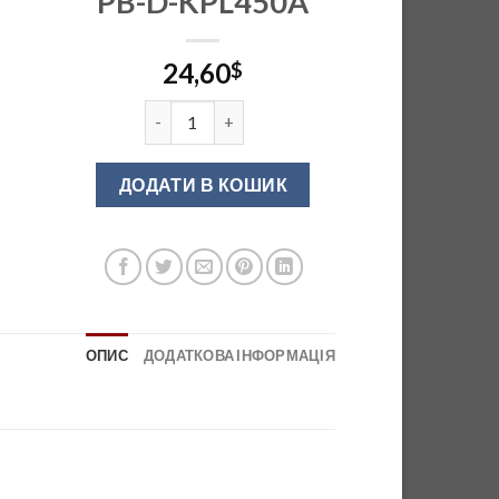
PB-D-KPL450A
24,60
$
Модерн-бокс GTV 450мм низький сірий PB-D-
ДОДАТИ В КОШИК
ОПИС
ДОДАТКОВА ІНФОРМАЦІЯ