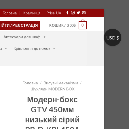
Головна
Крамниця
Prise_UA
0
ІЙТИ / РЕЄСТРАЦІЯ
КОШИК /
0,00
$
Аксесуари для шаф
USD $
а
Кріплення до полок
Головна
/
Висувні механізми
/
Шухляди MODERN BOX
Модерн-бокс
GTV 450мм
низький сірий