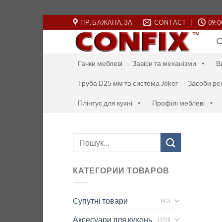
Skip
ПР. БАЖАНА, 3А
CONTACT
09:0
to
content
Гачки меблеві
Завіси та механізми
В
Труба D25 мм та система Joker
Засоби ре
Плінтус для кухні
Профілі меблеві
Шукати:
КАТЕГОРИИ ТОВАРОВ
Cупутні товари
(45)
Аксесуари для кухонь
(350)