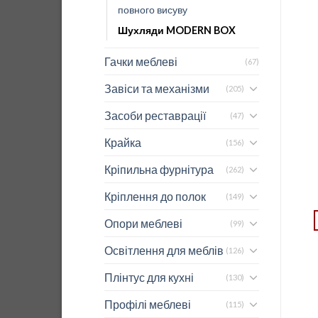
повного висуву
Шухляди MODERN BOX
Гачки меблеві
(67)
Завіси та механізми
(205)
Засоби реставрації
(47)
Крайка
Перфорована боковина
Тандембокс AXISPRO
(156)
висока 500мм H=129мм
високий білий (h167)
Кріпильна фурнітура
PB-D-BXSIDE50C
GTV 500мм PB-
(262)
AXISPRO-KPL500C1
6,27
$
34,11
$
Кріплення до полок
(149)
ДОДАТИ В КОШИК
ДОДАТИ В КОШИК
Опори меблеві
(99)
Освітлення для меблів
(126)
Плінтус для кухні
(130)
Профілі меблеві
(115)