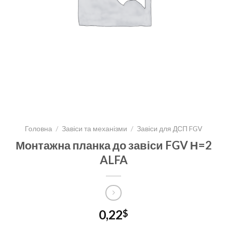
Головна
/
Завіси та механізми
/
Завіси для ДСП FGV
Монтажна планка до завіси FGV Н=2
ALFA
0,22
$