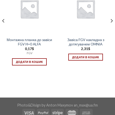
Монтажна планка до завіси
Завіса FGV накладна з
FGV Н=0 ALFA
дотягувачем OMNIA
0,17
$
2,31
$
FGV
ДОДАТИ В КОШИК
ДОДАТИ В КОШИК
Photo&Disign by Anton Maxymov an_max@ua.fm