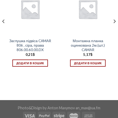
Заглушка підвіса CAMAR
Монтажна планка
806 , сіра, права
оцинкована 2м.(шт.)
806.00.60.00.DX
CAMAR
0,21
$
5,17
$
ДОДАТИ В КОШИК
ДОДАТИ В КОШИК
Photo&Disign by Anton Maxymov an_max@ua.fm