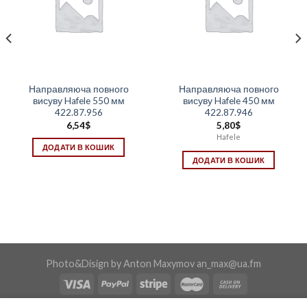
Направляюча повного
Направляюча повного
висуву Hafele 550 мм
висуву Hafele 450 мм
422.87.956
422.87.946
6,54
$
5,80
$
Hafele
ДОДАТИ В КОШИК
ДОДАТИ В КОШИК
Photo&Disign by Anton Maxymov an_max@ua.fm