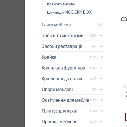
повного висуву
Шухляди MODERN BOX
С
Гачки меблеві
(67)
Завіси та механізми
(205)
Засоби реставрації
(47)
Крайка
(156)
Кріпильна фурнітура
(262)
Кріплення до полок
(149)
Напр-ча
Напр-ча повного висуву
Н
Опори меблеві
(99)
телескоп.повного
з дотягувачем 400 мм
висуву з дотягувачем
GTV VERSALIT PLUS
Освітлення для меблів
(126)
350 мм Hafele
7,09
$
432.20.902 (432.20.852)
GTV
Плінтус для кухні
(130)
6,62
$
ДОДАТИ В КОШИК
Профілі меблеві
(115)
ДОДАТИ В КОШИК