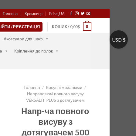
Головна
Крамниця
Prise_UA
0
ІЙТИ / РЕЄСТРАЦІЯ
КОШИК /
0,00
$
Аксесуари для шаф
USD $
а
Кріплення до полок
Головна
/
Висувні механізми
/
Направляючі повного висуву
VERSALIT PLUS з дотягувачем
Напр-ча повного
висуву з
дотягувачем 500