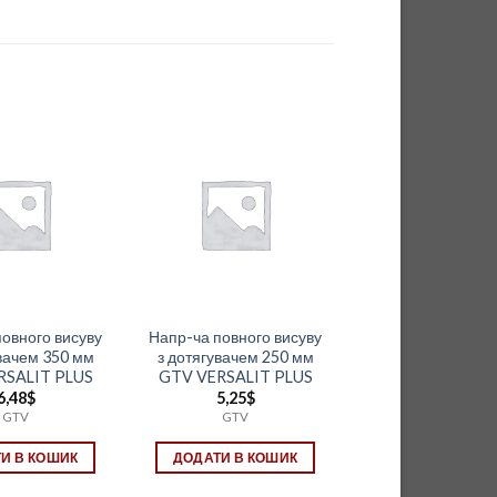
повного висуву
Напр-ча повного висуву
увачем 350 мм
з дотягувачем 250 мм
RSALIT PLUS
GTV VERSALIT PLUS
6,48
$
5,25
$
GTV
GTV
И В КОШИК
ДОДАТИ В КОШИК