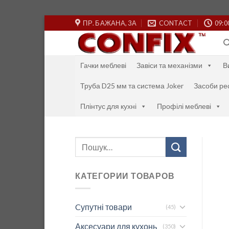
Skip
ПР. БАЖАНА, 3А
CONTACT
09:0
to
content
Гачки меблеві
Завіси та механізми
В
Труба D25 мм та система Joker
Засоби ре
Плінтус для кухні
Профілі меблеві
Шукати:
КАТЕГОРИИ ТОВАРОВ
Cупутні товари
(45)
Аксесуари для кухонь
(350)