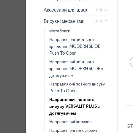
Аксесуари для шаф
(125)
Висувні механізми
(136)
Метабокси
Направляючі нижнього
кріплення MODERN SLIDE
Push To Open
Направляючі нижнього
кріплення MODERN SLIDE з
дотягувачем
Направляючі повного висуву
Push To Open
Направляючі повного
висуву VERSALIT PLUS з
дотягувачем
Направляючі роликові
G
Направляючі телескопічні