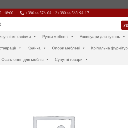
0 - 18:00
+380 44 576-04-12 +380 44 563-94-17
УВ
исувні механізми
Ручки меблеві
Аксесуари для кухонь
ставрації
Крайка
Опори меблеві
Кріпильна фурнітур
Освітлення для меблів
Cупутні товари