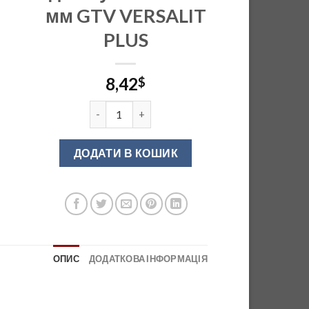
мм GTV VERSALIT
PLUS
8,42
$
Напр-ча повного висуву з дотягувачем 500 м
ДОДАТИ В КОШИК
ОПИС
ДОДАТКОВА ІНФОРМАЦІЯ