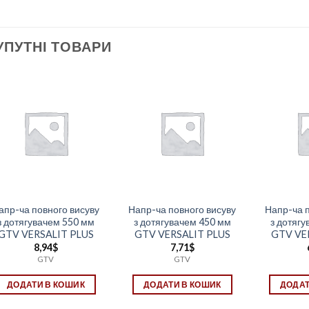
УПУТНІ ТОВАРИ
апр-ча повного висуву
Напр-ча повного висуву
Напр-ча 
з дотягувачем 550 мм
з дотягувачем 450 мм
з дотяг
GTV VERSALIT PLUS
GTV VERSALIT PLUS
GTV VE
8,94
$
7,71
$
GTV
GTV
ДОДАТИ В КОШИК
ДОДАТИ В КОШИК
ДОДАТ