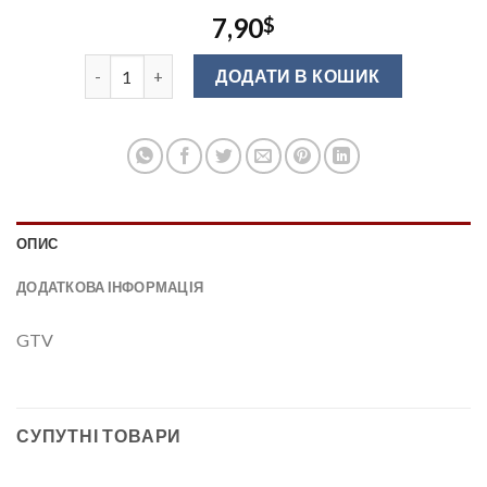
7,90
$
Напр-ча повн.висуву push to open L-500mm H45mm G
ДОДАТИ В КОШИК
ОПИС
ДОДАТКОВА ІНФОРМАЦІЯ
GTV
СУПУТНІ ТОВАРИ