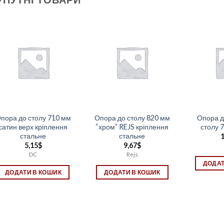
пора до столу 710 мм
Опора до столу 820 мм
Опора д
сатин верх кріплення
“хром” REJS кріплення
столу 
стальне
стальне
1
5,15
$
9,67
$
DC
Rejs
ДОДАТ
ДОДАТИ В КОШИК
ДОДАТИ В КОШИК