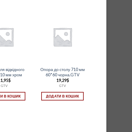
ля відкідного
Опора до столу 710 мм
710 мм хром
60*60 чорна.GTV
1,95
$
19,29
$
GTV
GTV
И В КОШИК
ДОДАТИ В КОШИК