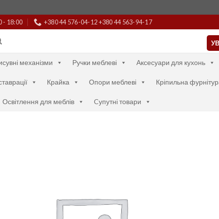
0 - 18:00
+380 44 576-04-12 +380 44 563-94-17
УВ
исувні механізми
Ручки меблеві
Аксесуари для кухонь
ставрації
Крайка
Опори меблеві
Кріпильна фурнітур
Освітлення для меблів
Cупутні товари