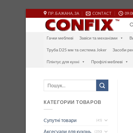
Skip
ПР. БАЖАНА, 3А
CONTACT
09:0
to
content
Гачки меблеві
Завіси та механізми
В
Труба D25 мм та система Joker
Засоби ре
Плінтус для кухні
Профілі меблеві
Шукати:
КАТЕГОРИИ ТОВАРОВ
Cупутні товари
(45)
Аксесуари для кухонь
(350)