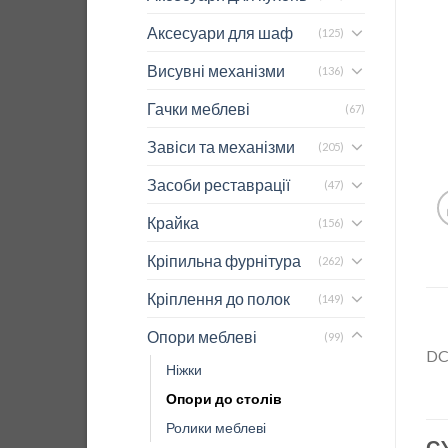
Аксесуари для шаф
(125)
Висувні механізми
(136)
Гачки меблеві
(67)
Завіси та механізми
(205)
Засоби реставрації
(47)
Крайка
(156)
Кріпильна фурнітура
(262)
Кріплення до полок
(149)
Опори меблеві
(99)
D
Ніжки
Опори до столів
Ролики меблеві
С