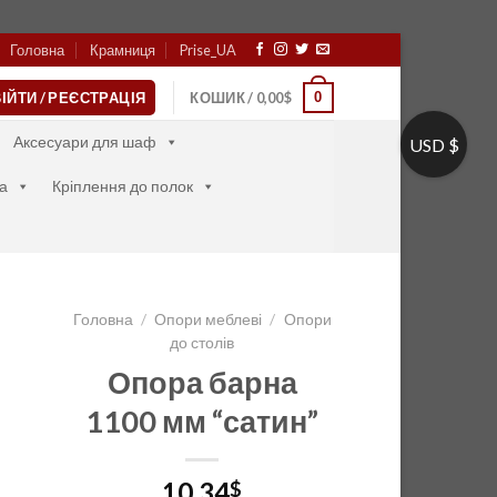
Головна
Крамниця
Prise_UA
0
ІЙТИ / РЕЄСТРАЦІЯ
КОШИК /
0,00
$
Аксесуари для шаф
USD $
а
Кріплення до полок
Головна
/
Опори меблеві
/
Опори
до столів
Опора барна
1100 мм “сатин”
10,34
$