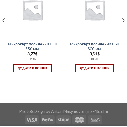
Микроліфт посилений Е50
Микроліфт посилений Е50
350 мм.
300 мм.
3,77
$
3,51
$
REJS
REJS
ДОДАТИ В КОШИК
ДОДАТИ В КОШИК
Photo&Disign by Anton Maxymov an_max@ua.fm