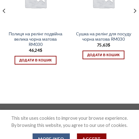
Полиця на релінг подвійна
Cушка на релінг для посуду
велика чорна матова
чорна матова RM030
RM030
75,63
$
46,24
$
ДОДАТИ В КОШИК
ДОДАТИ В КОШИК
Photo&Disign by Anton Maxymov an_max@ua.fm
This site uses cookies to improve your browse experience.
By browsing this website, you agree to our use of cookies.
Copyright 2026 ©
Confix
MORE INFO
ACCEPT