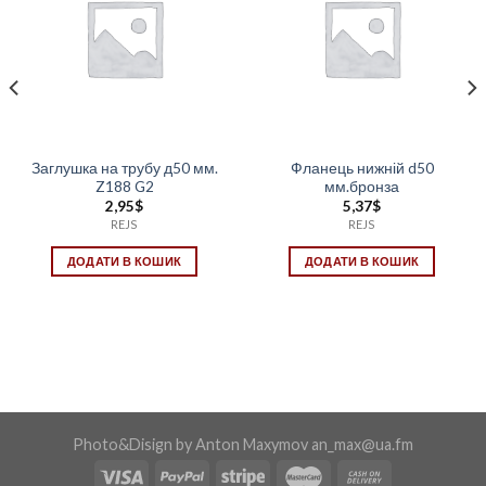
Заглушка на трубу д50 мм.
Фланець нижній d50
Z188 G2
мм.бронза
2,95
$
5,37
$
REJS
REJS
ДОДАТИ В КОШИК
ДОДАТИ В КОШИК
Photo&Disign by Anton Maxymov an_max@ua.fm