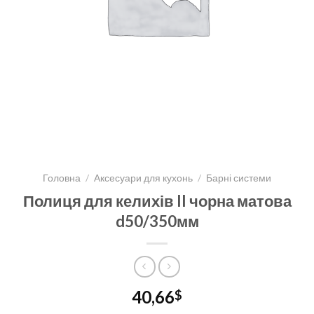
Головна
/
Аксесуари для кухонь
/
Барні системи
Полиця для келихів II чорна матова
d50/350мм
40,66
$