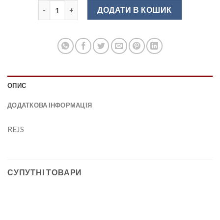
Полиця для келихів II чорна матова d50/350мм кільк
ДОДАТИ В КОШИК
ОПИС
ДОДАТКОВА ІНФОРМАЦІЯ
REJS
СУПУТНІ ТОВАРИ