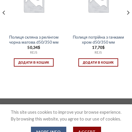
Полиця скляна з релінгом
Полиця потрійна з гачками
чорна матова d50/350 мм
хром d50/350 мм
50,34
$
17,70
$
REJS
REJS
ДОДАТИ В КОШИК
ДОДАТИ В КОШИК
Photo&Disign by Anton Maxymov an_max@ua.fm
This site uses cookies to improve your browse experience.
By browsing this website, you agree to our use of cookies.
Copyright 2026 ©
Confix
MORE INFO
ACCEPT