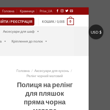
Головна
Крамниця
Prise_UA
0
ІЙТИ / РЕЄСТРАЦІЯ
КОШИК /
0,00
$
Аксесуари для шаф
USD $
а
Кріплення до полок
Головна
/
Аксесуари для кухонь
/
Релінг чорний матовий
Полиця на релінг
для пляшок
пряма чорна