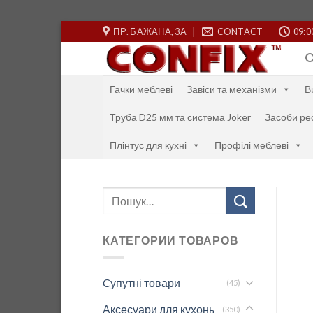
Skip
ПР. БАЖАНА, 3А
CONTACT
09:0
to
content
Гачки меблеві
Завіси та механізми
В
Труба D25 мм та система Joker
Засоби ре
Плінтус для кухні
Профілі меблеві
Шукати:
КАТЕГОРИИ ТОВАРОВ
Cупутні товари
(45)
Аксесуари для кухонь
(350)