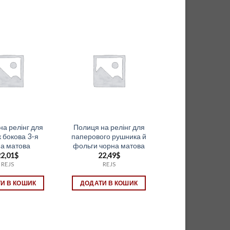
на релінг для
Полиця на релінг для
 бокова 3-я
паперового рушника й
а матова
фольги чорна матова
2,01
$
22,49
$
REJS
REJS
И В КОШИК
ДОДАТИ В КОШИК