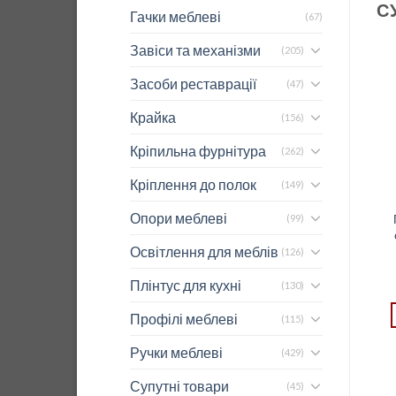
С
Гачки меблеві
(67)
Завіси та механізми
(205)
Засоби реставрації
(47)
Крайка
(156)
Кріпильна фурнітура
(262)
Кріплення до полок
(149)
Опори меблеві
Полиця на релінг для
Полиця на релінг
(99)
паперового рушника й
“чаша” велика чорна
Освітлення для меблів
фольги чорна матова
матова RM030
(126)
RM030
23,71
$
20,09
$
Плінтус для кухні
REJS
(130)
ДОДАТИ В КОШИК
ДОДАТИ В КОШИК
Профілі меблеві
(115)
Ручки меблеві
(429)
Супутні товари
(45)