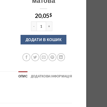
матова
20,05
$
Полиця на релінг для пляшок пряма чорна ма
ДОДАТИ В КОШИК
ОПИС
ДОДАТКОВА ІНФОРМАЦІЯ