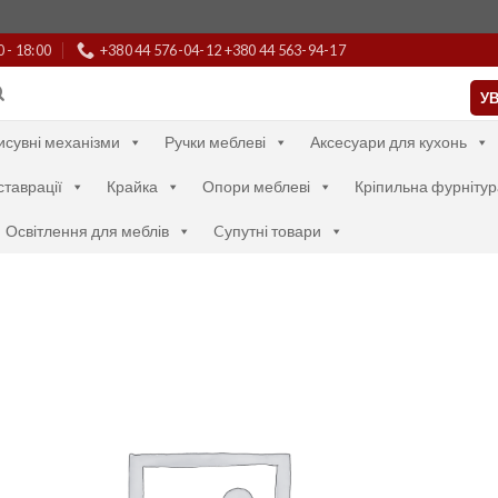
0 - 18:00
+380 44 576-04-12 +380 44 563-94-17
УВ
исувні механізми
Ручки меблеві
Аксесуари для кухонь
ставрації
Крайка
Опори меблеві
Кріпильна фурнітур
Освітлення для меблів
Cупутні товари