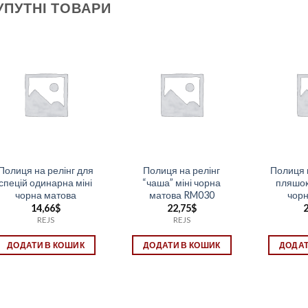
УПУТНІ ТОВАРИ
Полиця на релінг для
Полиця на релінг
Полиця 
спецій одинарна міні
“чаша” міні чорна
пляшок
чорна матова
матова RM030
чорн
14,66
$
22,75
$
2
REJS
REJS
ДОДАТИ В КОШИК
ДОДАТИ В КОШИК
ДОДАТ