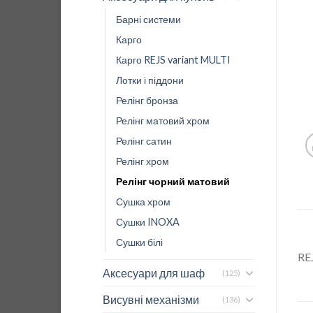
Барні системи
Карго
Карго REJS variant MULTI
Лотки і піддони
Релінг бронза
Релінг матовий хром
Релінг сатин
Релінг хром
Релінг чорний матовий
Сушка хром
Сушки INOXA
Сушки білі
RE
Аксесуари для шаф
(125)
Висувні механізми
(136)