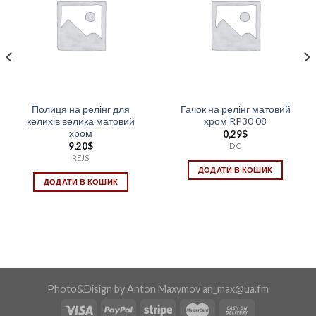
Полиця на релінг для
Гачок на релінг матовий
келихів велика матовий
хром RP30 08
хром
0,29
$
9,20
$
DC
REJS
ДОДАТИ В КОШИК
ДОДАТИ В КОШИК
Photo&Disign by Anton Maxymov an_max@ua.fm