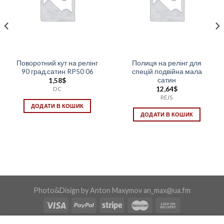
Поворотний кут на релінг
Полиця на релінг для
90 град.сатин RP50 06
спецій подвійна мала
сатин
1,58
$
12,64
$
DC
REJS
ДОДАТИ В КОШИК
ДОДАТИ В КОШИК
Photo&Disign by Anton Maxymov an_max@ua.fm
Copyright 2026 ©
Confix