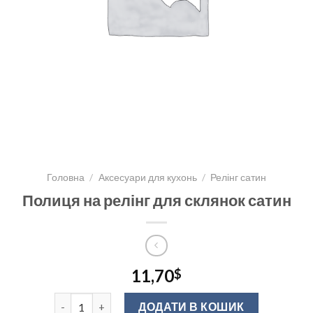
Головна
/
Аксесуари для кухонь
/
Релінг сатин
Полиця на релінг для склянок сатин
11,70
$
Полиця на релінг для склянок сатин кількість
ДОДАТИ В КОШИК