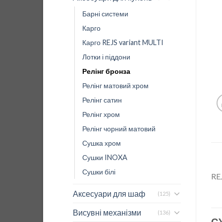
Барні системи
Карго
Карго REJS variant MULTI
Лотки і піддони
Релінг бронза
Релінг матовий хром
Релінг сатин
Релінг хром
Релінг чорний матовий
Сушка хром
Сушки INOXA
Сушки білі
RE
Аксесуари для шаф
(125)
Висувні механізми
(136)
С