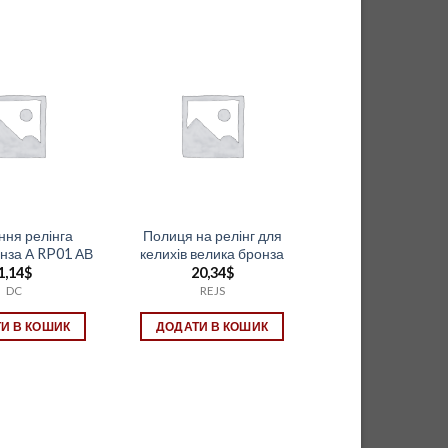
ння релінга
Полиця на релінг для
нза А RP01 АВ
келихів велика бронза
1,14
$
20,34
$
DC
REJS
И В КОШИК
ДОДАТИ В КОШИК