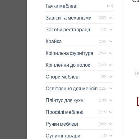
Гачки меблеві
(67)
Завіси та механізми
(205)
Засоби реставрації
(47)
Крайка
(156)
Кріпильна фурнітура
(262)
Кріплення до полок
(149)
Сушка на релінг для
Полиця на релінг для
П
Опори меблеві
(99)
посуду бронза
паперового рушника й
фольги бронза
48,12
$
Освітлення для меблів
(126)
17,80
$
REJS
REJS
Плінтус для кухні
(130)
ДОДАТИ В КОШИК
ДОДАТИ В КОШИК
Профілі меблеві
(115)
Ручки меблеві
(429)
Супутні товари
(45)