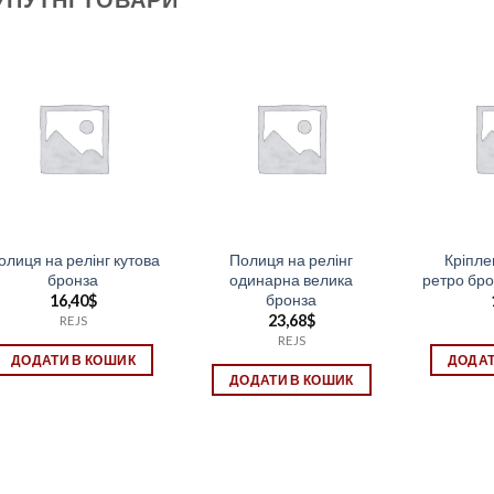
олиця на релінг кутова
Полиця на релінг
Кріпле
бронза
одинарна велика
ретро бро
бронза
16,40
$
23,68
$
REJS
REJS
ДОДАТИ В КОШИК
ДОДАТ
ДОДАТИ В КОШИК