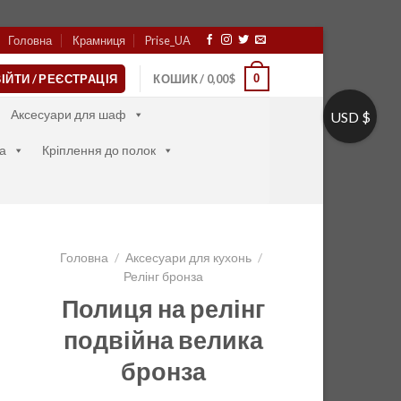
Головна
Крамниця
Prise_UA
0
ІЙТИ / РЕЄСТРАЦІЯ
КОШИК /
0,00
$
Аксесуари для шаф
USD $
а
Кріплення до полок
Головна
/
Аксесуари для кухонь
/
Релінг бронза
Полиця на релінг
подвійна велика
бронза