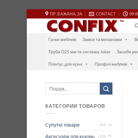
Skip
ПР. БАЖАНА, 3А
CONTACT
09:0
to
content
Гачки меблеві
Завіси та механізми
В
Труба D25 мм та система Joker
Засоби ре
Плінтус для кухні
Профілі меблеві
Шукати:
КАТЕГОРИИ ТОВАРОВ
Cупутні товари
(45)
Аксесуари для кухонь
(350)