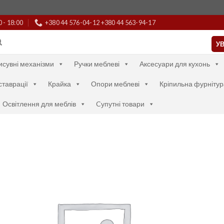
0 - 18:00
+380 44 576-04-12 +380 44 563-94-17
УВ
исувні механізми
Ручки меблеві
Аксесуари для кухонь
ставрації
Крайка
Опори меблеві
Кріпильна фурнітур
Освітлення для меблів
Cупутні товари