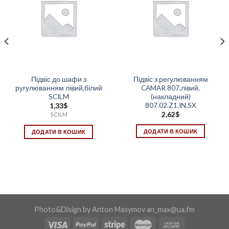
Підвіс до шафи з
Підвіс з регулюванням
ругулюванням лівий,білий
CAMAR 807,лівий,
SCILM
(накладний)
807.02.Z1.IN.SX
1,33
$
2,62
$
SCILM
ДОДАТИ В КОШИК
ДОДАТИ В КОШИК
Photo&Disign by Anton Maxymov an_max@ua.fm