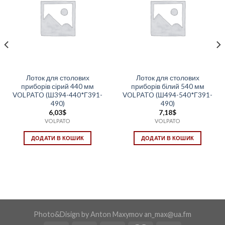
Лоток для столових
Лоток для столових
приборів сірий 440 мм
приборів білий 540 мм
VOLPATO (Ш394-440*Г391-
VOLPATO (Ш494-540*Г391-
490)
490)
6,03
$
7,18
$
VOLPATO
VOLPATO
ДОДАТИ В КОШИК
ДОДАТИ В КОШИК
Photo&Disign by Anton Maxymov an_max@ua.fm