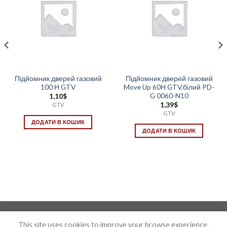
Підйомник дверей газовий
Підйомник дверей газовий
100 Н GTV
Move Up 60Н GTV.білий PD-
G 0060-N10
1,10
$
1,39
$
GTV
GTV
ДОДАТИ В КОШИК
ДОДАТИ В КОШИК
Photo&Disign by Anton Maxymov an_max@ua.fm
This site uses cookies to improve your browse experience.