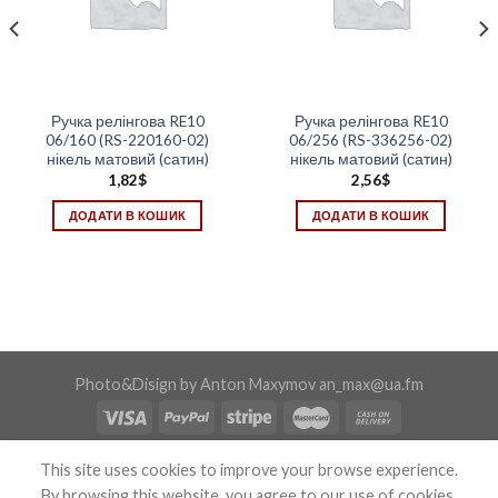
Ручка релінгова RE10
Ручка релінгова RE10
06/160 (RS-220160-02)
06/256 (RS-336256-02)
нікель матовий (сатин)
нікель матовий (сатин)
1,82
$
2,56
$
ДОДАТИ В КОШИК
ДОДАТИ В КОШИК
Photo&Disign by Anton Maxymov an_max@ua.fm
Copyright 2026 ©
Confix
This site uses cookies to improve your browse experience.
By browsing this website, you agree to our use of cookies.