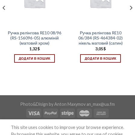
Ручка релінгова RE10 08/96
Ручка релінгова RE10
(RS-156096-05) алюміній
06/384 (RS-464384-02)
(матовий хром)
нікель матовий (сатин)
1,32
$
3,05
$
ДОДАТИ В КОШИК
ДОДАТИ В КОШИК
Photo&Disign by Anton Maxymov an_max@ua.fm
Copyright 2026 ©
Confix
This site uses cookies to improve your browse experience.
By browsing this website, you agree to our use of cookies.