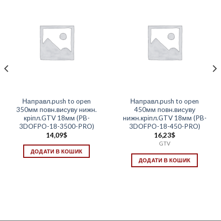
Направл.push to open
Направл.push to open
350мм повн.висуву нижн.
450мм повн.висуву
кріпл.GTV 18мм (PB-
нижн.кріпл.GTV 18мм (PB-
3DOFPO-18-3500-PRO)
3DOFPO-18-450-PRO)
14,09
$
16,23
$
GTV
ДОДАТИ В КОШИК
ДОДАТИ В КОШИК