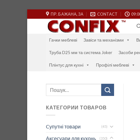
Skip
ПР. БАЖАНА, 3А
CONTACT
09:0
to
content
Гачки меблеві
Завіси та механізми
В
Труба D25 мм та система Joker
Засоби ре
Плінтус для кухні
Профілі меблеві
Шукати:
КАТЕГОРИИ ТОВАРОВ
Cупутні товари
(45)
Аксесуари для кухонь
(350)