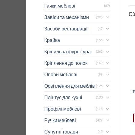
Гачки меблеві
(67)
С
Завіси та механізми
(205)
Засоби реставрації
(47)
Крайка
(156)
Кріпильна фурнітура
(262)
Кріплення до полок
(149)
Опори меблеві
(99)
Корзина хром з сушкою
Сушка для посуду
Освітлення для меблів
(126)
Variant Multi REJS 600
ЕФЕКТ хром 600 мм.
г
мм (235*460*524)
без рами STANDART 3,
Плінтус для кухні
(130)
REJS
73,37
$
20,50
$
REJS
Профілі меблеві
(115)
REJS
ДОДАТИ В КОШИК
Ручки меблеві
(429)
ДОДАТИ В КОШИК
Супутні товари
(45)