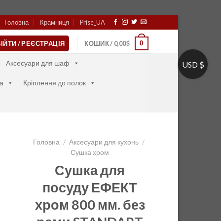
Головна
Крамниця
Prise_UA
0
ІЙТИ / РЕЄСТРАЦІЯ
КОШИК /
0,00
$
Аксесуари для шаф
USD $
а
Кріплення до полок
Головна
/
Аксесуари для кухонь
/
Сушка хром
Сушка для
посуду ЕФЕКТ
хром 800 мм. без