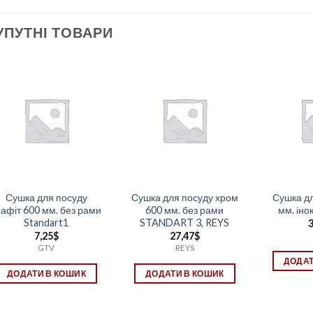
УПУТНІ ТОВАРИ
Сушка для посуду
Сушка для посуду хром
Сушка дл
рафіт 600 мм. без рами
600 мм. без рами
мм. іно
Standart1
STANDART 3, REYS
3
7,25
$
27,47
$
GTV
REYS
ДОДАТ
ДОДАТИ В КОШИК
ДОДАТИ В КОШИК