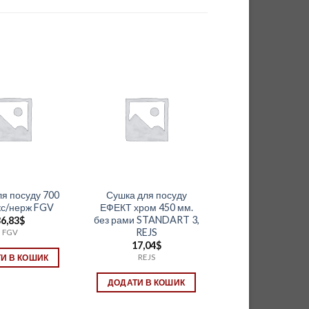
я посуду 700
Сушка для посуду
кс/нерж FGV
ЕФЕКТ хром 450 мм.
без рами STANDART 3,
6,83
$
REJS
FGV
17,04
$
REJS
И В КОШИК
ДОДАТИ В КОШИК