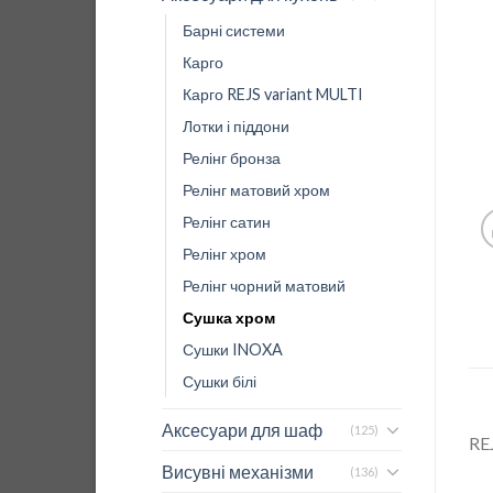
Барні системи
Карго
Карго REJS variant MULTI
Лотки і піддони
Релінг бронза
Релінг матовий хром
Релінг сатин
Релінг хром
Релінг чорний матовий
Сушка хром
Сушки INOXA
Сушки білі
Аксесуари для шаф
(125)
RE
Висувні механізми
(136)