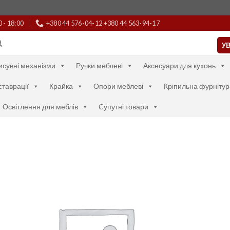
0 - 18:00
+380 44 576-04-12 +380 44 563-94-17
УВ
исувні механізми
Ручки меблеві
Аксесуари для кухонь
ставрації
Крайка
Опори меблеві
Кріпильна фурнітур
Освітлення для меблів
Cупутні товари