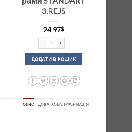
рами STANDART
3,REJS
24,97
$
Сушка для посуду ЕФЕКТ хром 800 мм. без ра
ДОДАТИ В КОШИК
ОПИС
ДОДАТКОВА ІНФОРМАЦІЯ